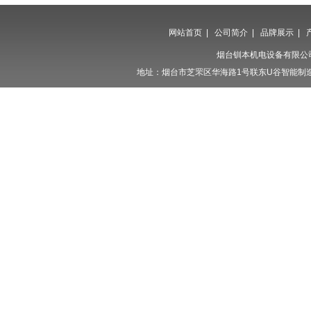
网站首页
|
公司简介
|
品牌展示
|
烟台钏本机电设备有限公
地址：烟台市芝罘区华海路1号联东U谷智能制造产业园23栋