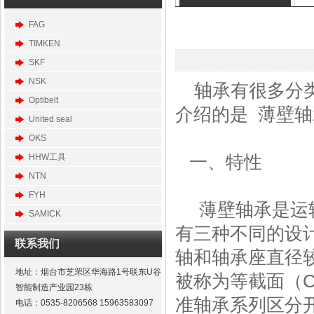
FAG
TIMKEN
SKF
NSK
轴承有很多分
Optibelt
介绍的是
薄壁轴
United seal
OKS
一、特性
HHW工具
NTN
FYH
薄壁轴承
是运
SAMICK
有三种不同的设
联系我们
轴和轴承座直径
地址：烟台市芝罘区华海路1号联东U谷
被称为等截面（C
智能制造产业园23栋
准轴承系列区分
电话：0535-8206568 15963583097