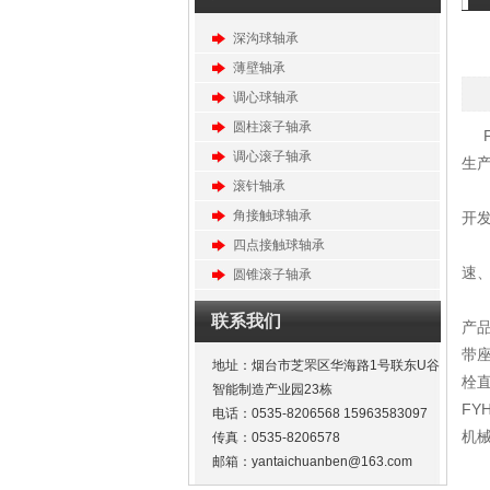
深沟球轴承
薄壁轴承
调心球轴承
圆柱滚子轴承
调心滚子轴承
生
滚针轴承
角接触球轴承
开
四点接触球轴承
速
圆锥滚子轴承
联系我们
产
带
地址：烟台市芝罘区华海路1号联东U谷
栓
智能制造产业园23栋
F
电话：0535-8206568 15963583097
机
传真：0535-8206578
邮箱：yantaichuanben@163.com