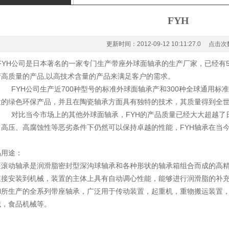
FYH
更新时间：2012-09-12 10:11:27.0 点击次数
FYH公司是日本著名的一家专门生产带座外球面轴承的生产厂家，已经有
产高质量的产品,以高技术含量的产品来满足客户的需求。
FYH公司生产近700种型号的标准外球面轴承产和300种全球通用标
发的绿色环保产品，并且在陶瓷轴承方面具有独特的技术，其质量得到全
对比当今市场上的其他外球面轴承，FYH的产品质量已经大大超越了
、高压、高腐蚀性等恶劣条件下仍然可以保持卓越的性能，FYH轴承在当
品用途：
座滚动轴承是润滑脂密封型深沟球轴承和各种形状的轴承箱组合而成的高
直接安装到机械，装置的主体上具有自动调心性能，能够进行润滑脂的补
YH所生产的全系列带座轴承，广泛用于传动装置，起重机，重物搬运装置
械，食品机械等。